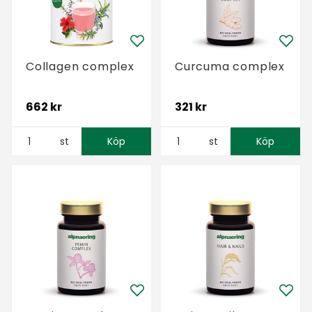
Collagen complex
Curcuma complex
662 kr
321 kr
st
Köp
st
Köp