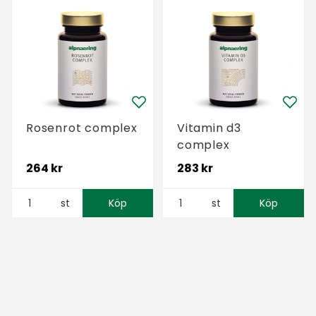
Rosenrot complex
Vitamin d3
complex
264 kr
283 kr
st
Köp
st
Köp