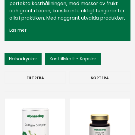
perfekta kosthållningen, med massor av frukt
och grönt i teorin, kanske inte riktigt fungerar för
alla i praktiken. Med noggrant utvalda produkter,
rika på näringsämnen och välgörande
Läs mer
egenskaper, är vårt högkvalitativa
hälsokostsortiment framtaget som en
kompletterande följeslagare för en balanserad
och energifylld tillvaro.
Hälsodrycker
Kosttillskott - Kapslar
FILTRERA
SORTERA