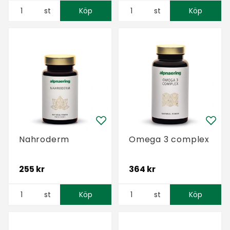
st
Köp
st
Köp
Nahroderm
Omega 3 complex
255 kr
364 kr
st
Köp
st
Köp