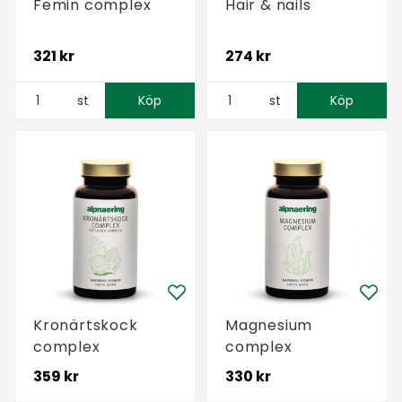
Femin complex
Hair & nails
321 kr
274 kr
st
Köp
st
Köp
Kronärtskock
Magnesium
complex
complex
359 kr
330 kr