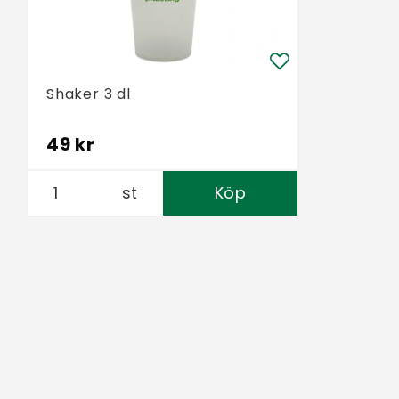
Shaker 3 dl
49 kr
st
Köp