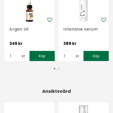
Argan oil
Intensive serum
349 kr
389 kr
st
Köp
st
Köp
Ansiktsvård