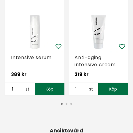
Intensive serum
Anti-aging
intensive cream
389 kr
319 kr
st
Köp
st
Köp
Ansiktsvård