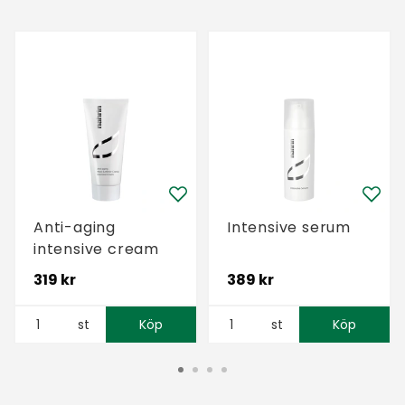
Anti-aging
Intensive serum
intensive cream
319 kr
389 kr
st
Köp
st
Köp