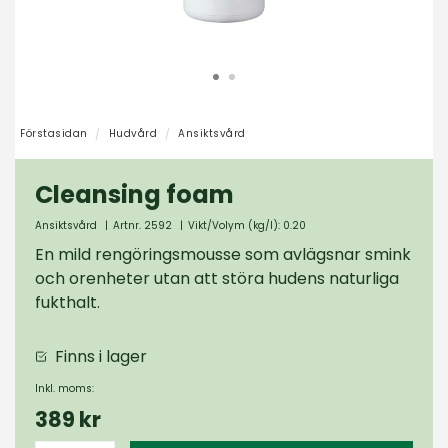
Förstasidan
Hudvård
Ansiktsvård
Cleansing foam
Ansiktsvård
|
Artnr. 2592
|
Vikt/Volym (kg/l): 0.20
En mild rengöringsmousse som avlägsnar smink
och orenheter utan att störa hudens naturliga
fukthalt.
Finns i lager
Inkl. moms:
389 kr