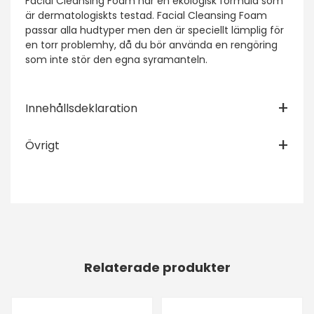
Facial Cleansing Foam har en ekologisk formula som
är dermatologiskts testad. Facial Cleansing Foam
passar alla hudtyper men den är speciellt lämplig för
en torr problemhy, då du bör använda en rengöring
som inte stör den egna syramanteln.
Innehållsdeklaration
Övrigt
Relaterade produkter