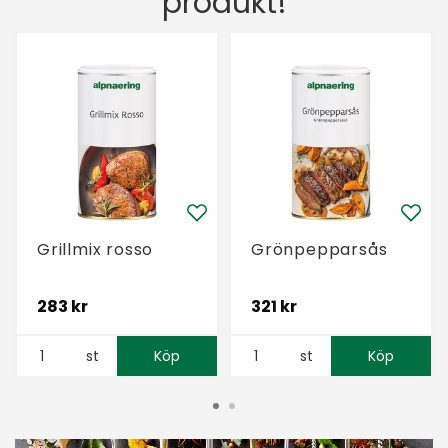
produkt!
Grillmix rosso
Grönpepparsås
283 kr
321 kr
st
Köp
st
Köp