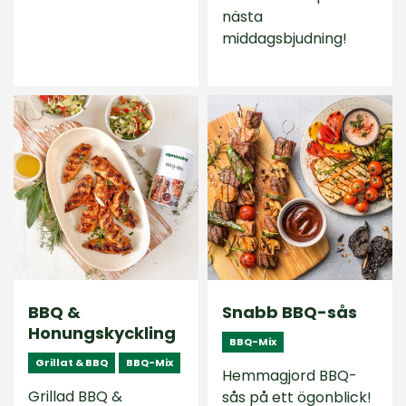
nästa
middagsbjudning!
BBQ &
Snabb BBQ-sås
Honungskyckling
BBQ-Mix
Grillat & BBQ
BBQ-Mix
Hemmagjord BBQ-
Grillad BBQ &
sås på ett ögonblick!