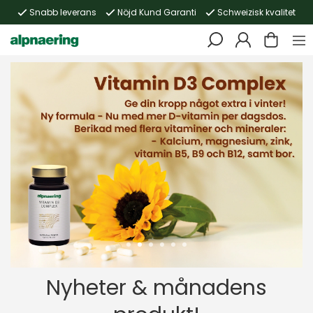
Snabb leverans
Nöjd Kund Garanti
Schweizisk kvalitet
Nyheter & månadens