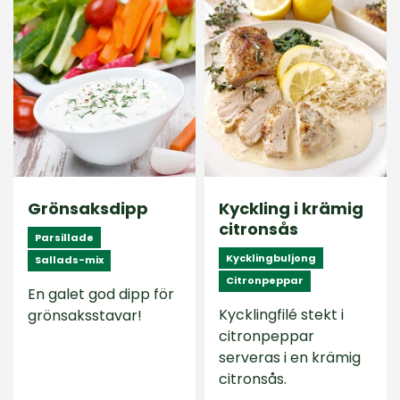
Grönsaksdipp
Kyckling i krämig
citronsås
Parsillade
Kycklingbuljong
Sallads-mix
Citronpeppar
En galet god dipp för
Kycklingfilé stekt i
grönsaksstavar!
citronpeppar
serveras i en krämig
citronsås.