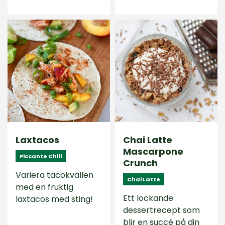
Laxtacos
Chai Latte
Mascarpone
Piccante Chili
Crunch
Variera tacokvällen
Chai Latte
med en fruktig
Ett lockande
laxtacos med sting!
dessertrecept som
blir en succé på din