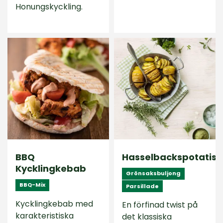
Honungskyckling.
BBQ
Hasselbackspotatis
Kycklingkebab
Grönsaksbuljong
BBQ-Mix
Parsillade
Kycklingkebab med
En förfinad twist på
karakteristiska
det klassiska