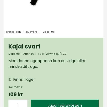
Förstasidan
Hudvård
Make-Up
Kajal svart
Make-Up
|
Artnr. 3614
|
Vikt/Volym (kg/l): 0.01
Med denna ögonpenna kan du vidga eller
minska ditt öga.
Finns i lager
Inkl. moms:
109 kr
Lägg i varukorgen