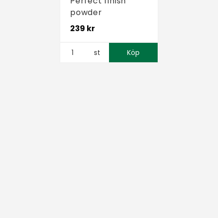
Perfect finish
powder
239 kr
st
Köp