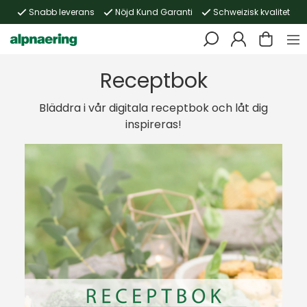
Snabb leverans
Nöjd Kund Garanti
Schweizisk kvalitet
Receptbok
Bläddra i vår digitala receptbok och låt dig
inspireras!