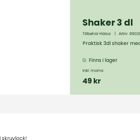
Shaker 3 dl
Tillbehör Hälsa
|
Artnr. 9902
Praktisk 3dl shaker med
Finns i lager
Inkl. moms:
49 kr
 skruvlock!