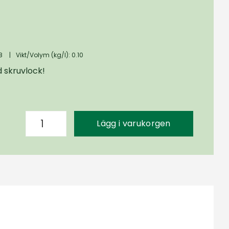
8
|
Vikt/Volym (kg/l): 0.10
 skruvlock!
Lägg i varukorgen