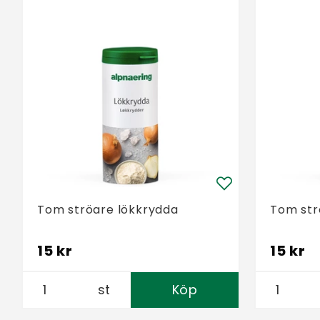
Tom ströare lökkrydda
Tom str
15 kr
15 kr
st
Köp