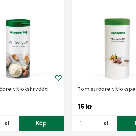
öare vitlökskrydda
Tom ströare vitlöksp
15 kr
st
Köp
st