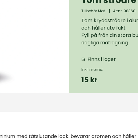
Tom ströare 
Tillbehör Mat
|
Artnr. 98368
Tom kryddströare i al
och håller ute fukt.
Fyll på från din stora 
dagliga matlagning.
Finns i lager
Inkl. moms:
15 kr
minium med tätslutande lock, bevarar aromen och håller u