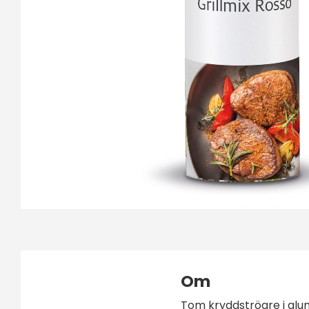
Om
Tom kryddströare i alu