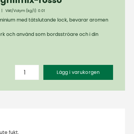
grillmix-rosso
|
Vikt/Volym (kg/l): 0.01
uminium med tätslutande lock, bevarar aromen
burk och använd som bordsströare och i din
Lägg i varukorgen
te fukt.