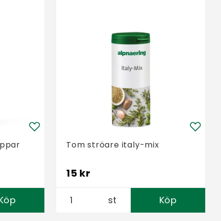
eppar
Tom ströare italy-mix
15 kr
Köp
st
Köp