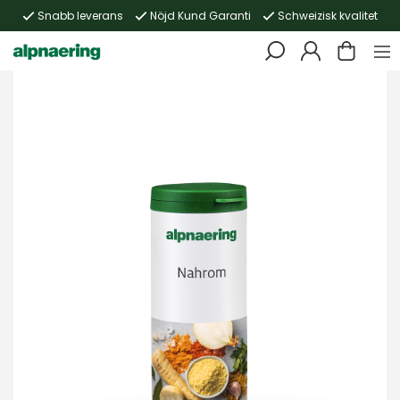
Snabb leverans
Nöjd Kund Garanti
Schweizisk kvalitet