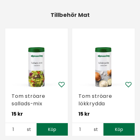
Tillbehör Mat
Tom ströare
Tom ströare
sallads-mix
lökkrydda
15 kr
15 kr
st
Köp
st
Köp