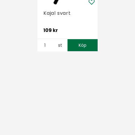
Kajal svart
109 kr
st
Köp