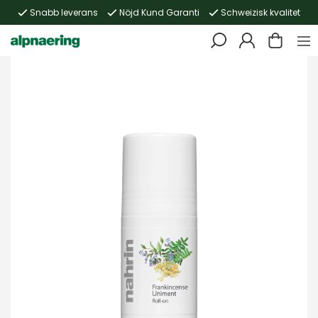
Snabb leverans
Nöjd Kund Garanti
Schweizisk kvalitet