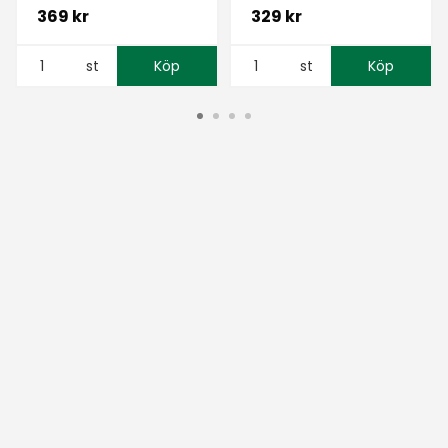
369 kr
329 kr
st
Köp
st
Köp