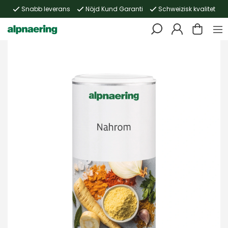
Snabb leverans
Nöjd Kund Garanti
Schweizisk kvalitet