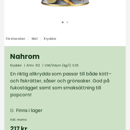
Förstasidan
Mat
Kryddor
Nahrom
Kryddor
|
Artnr. 312
|
Vikt/Volym (kg/l): 0.35
En riktig allkrydda som passar till både kött–
och fiskrätter, såser och grönsaker. God på
fukostägget samt som smaksättning till
popcorn!
Finns i lager
Inkl. moms:
217 kr