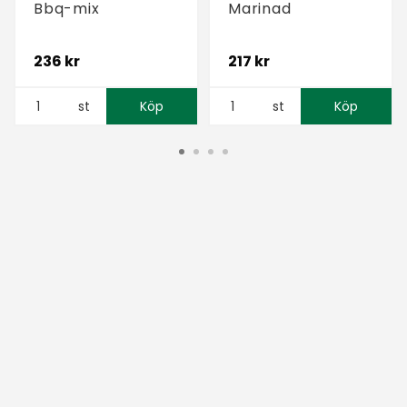
Bbq-mix
Marinad
236 kr
217 kr
st
Köp
st
Köp