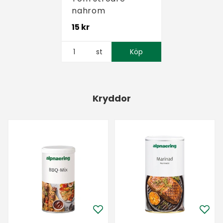
nahrom
15 kr
st
Köp
Kryddor