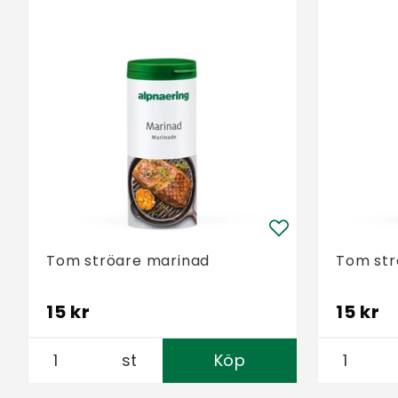
Tom ströare marinad
Tom str
15 kr
15 kr
st
Köp