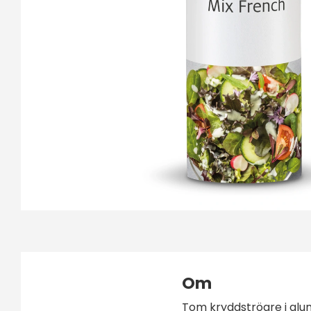
Om
Tom kryddströare i alu