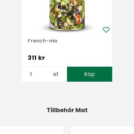
French-mix
311 kr
st
Köp
Tillbehör Mat