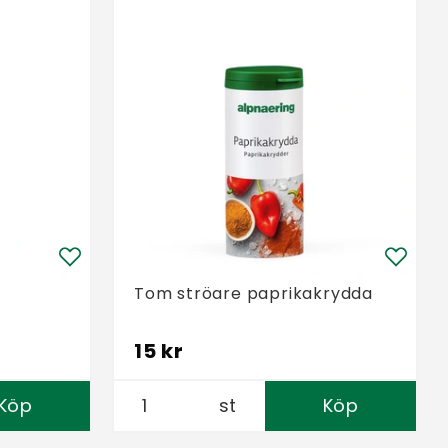
Tom ströare paprikakrydda
15 kr
Köp
st
Köp