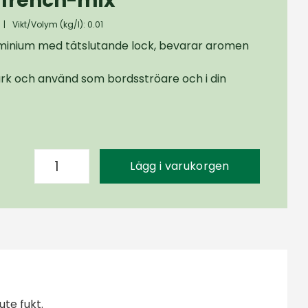
 french-mix
|
Vikt/Volym (kg/l): 0.01
uminium med tätslutande lock, bevarar aromen
burk och använd som bordsströare och i din
Lägg i varukorgen
te fukt.