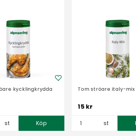
öare kycklingkrydda
Tom ströare italy-mix
15 kr
st
Köp
st