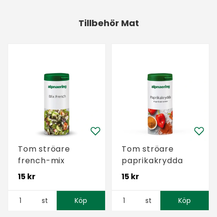
Tillbehör Mat
Tom ströare
Tom ströare
french-mix
paprikakrydda
15 kr
15 kr
st
Köp
st
Köp