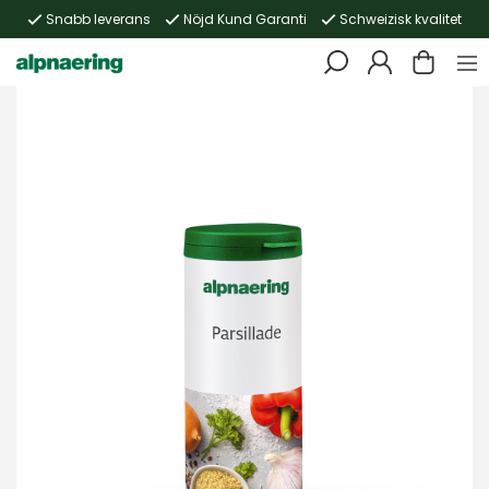
Snabb leverans
Nöjd Kund Garanti
Schweizisk kvalitet