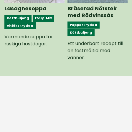
Lasagnesoppa
Bräserad Nötstek
med Rödvinssås
Köttbuljong
Italy-Mix
Pepparkrydda
Vitlökskrydda
Köttbuljong
Värmande soppa för
Ett underbart recept till
ruskiga höstdagar.
en festmåltid med
vänner.