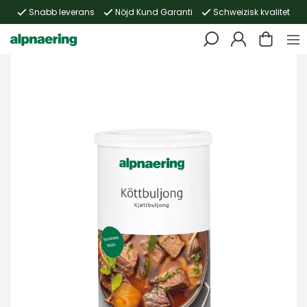
Snabb leverans
Nöjd Kund Garanti
Schweizisk kvalitet