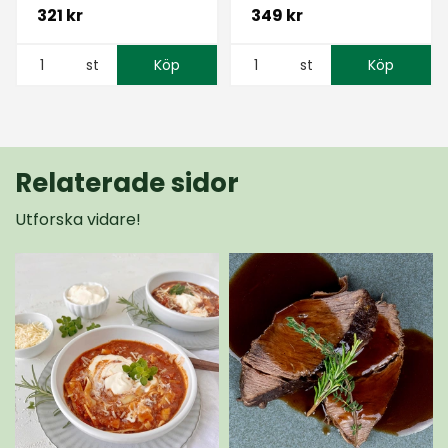
321 kr
349 kr
st
Köp
st
Köp
Relaterade sidor
Utforska vidare!