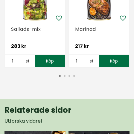
Sallads-mix
Marinad
283 kr
217 kr
st
Köp
st
Köp
Relaterade sidor
Utforska vidare!