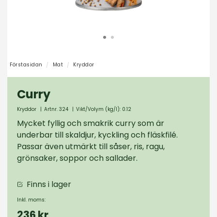
Förstasidan
Mat
Kryddor
Curry
Kryddor
|
Artnr. 324
|
Vikt/Volym (kg/l): 0.12
Mycket fyllig och smakrik curry som är
underbar till skaldjur, kyckling och fläskfilé.
Passar även utmärkt till såser, ris, ragu,
grönsaker, soppor och sallader.
Finns i lager
Inkl. moms:
236 kr