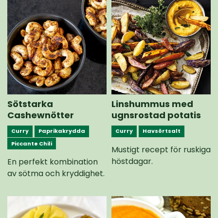
Sötstarka
Linshummus med
Cashewnötter
ugnsrostad potatis
Curry
Paprikakrydda
Curry
Havsörtsalt
Piccante Chili
Mustigt recept för ruskiga
höstdagar.
En perfekt kombination
av sötma och kryddighet.