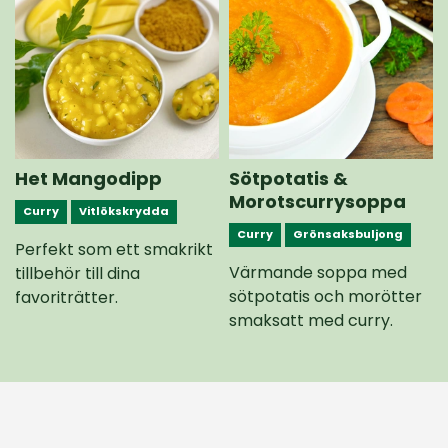
Het Mangodipp
Sötpotatis &
Morotscurrysoppa
Curry
Vitlökskrydda
Curry
Grönsaksbuljong
Perfekt som ett smakrikt
Värmande soppa med
tillbehör till dina
sötpotatis och morötter
favoriträtter.
smaksatt med curry.