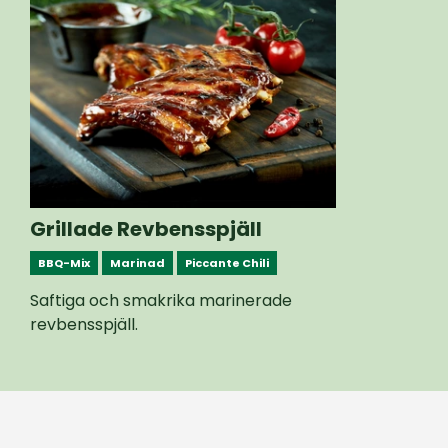
Grillade Revbensspjäll
BBQ-Mix
Marinad
Piccante Chili
Saftiga och smakrika marinerade
revbensspjäll.