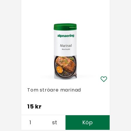
Tom ströare marinad
15 kr
st
Köp