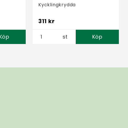
Kycklingkrydda
311 kr
Köp
st
Köp