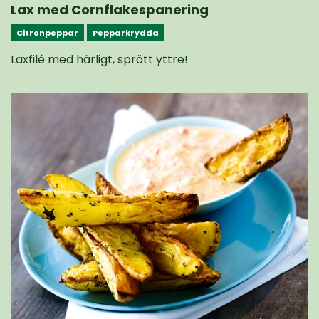
Lax med Cornflakespanering
Citronpeppar
Pepparkrydda
Laxfilé med härligt, sprött yttre!