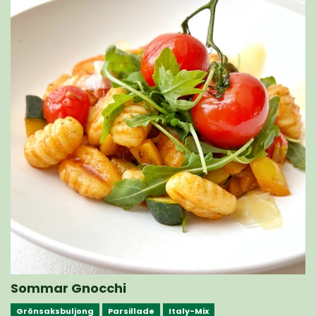
Sommar Gnocchi
Grönsaksbuljong
Parsillade
Italy-Mix