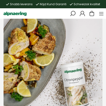
Snabb leverans
Nöjd Kund Garanti
Schweizisk kvalitet