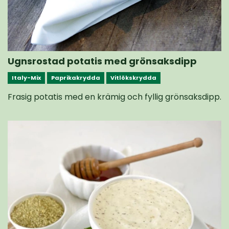
Ugnsrostad potatis med grönsaksdipp
Italy-Mix
Paprikakrydda
Vitlökskrydda
Frasig potatis med en krämig och fyllig grönsaksdipp.