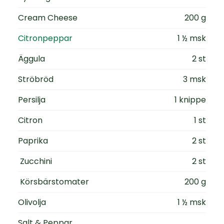
Cream Cheese
200 g
Citronpeppar
1 ½ msk
Äggula
2 st
Ströbröd
3 msk
Persilja
1 knippe
Citron
1 st
Paprika
2 st
Zucchini
2 st
Körsbärstomater
200 g
Olivolja
1 ½ msk
Salt & Peppar