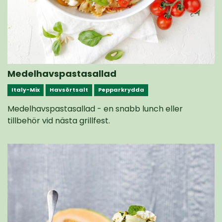
Medelhavspastasallad
Italy-Mix
Havsörtsalt
Pepparkrydda
Medelhavspastasallad - en snabb lunch eller
tillbehör vid nästa grillfest.