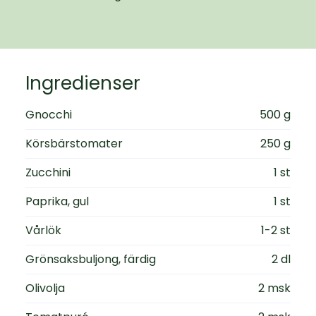
Ingredienser
Gnocchi
500 g
Körsbärstomater
250 g
Zucchini
1 st
Paprika, gul
1 st
Vårlök
1-2 st
Grönsaksbuljong, färdig
2 dl
Olivolja
2 msk