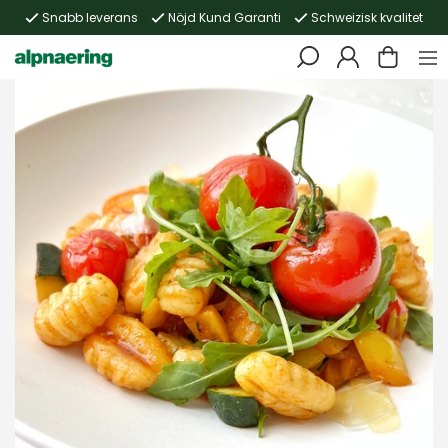
Snabb leverans
Nöjd Kund Garanti
Schweizisk kvalitet