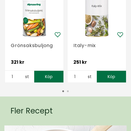
Grönsaksbuljong
Italy-mix
321 kr
251 kr
st
Köp
st
Köp
Fler Recept