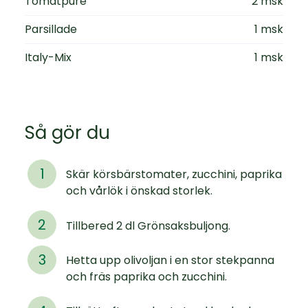
Tomatpuré
2 msk
Parsillade
1 msk
Italy-Mix
1 msk
Så gör du
Skär körsbärstomater, zucchini, paprika
och vårlök i önskad storlek.
Tillbered 2 dl Grönsaksbuljong.
Hetta upp olivoljan i en stor stekpanna
och fräs paprika och zucchini.