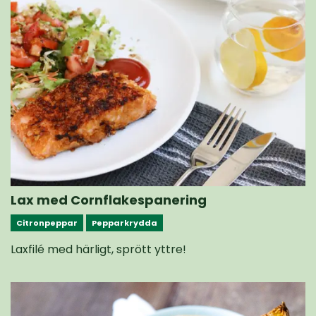
Lax med Cornflakespanering
Citronpeppar
Pepparkrydda
Laxfilé med härligt, sprött yttre!