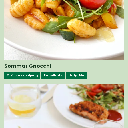
Sommar Gnocchi
Grönsaksbuljong
Parsillade
Italy-Mix