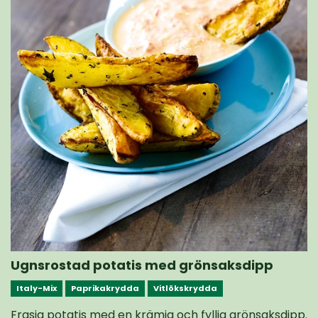
Ugnsrostad potatis med grönsaksdipp
Italy-Mix
Paprikakrydda
Vitlökskrydda
Frasig potatis med en krämig och fyllig grönsaksdipp.