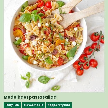
Medelhavspastasallad
Italy-Mix
Havsörtsalt
Pepparkrydda