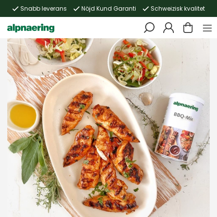
Snabb leverans
Nöjd Kund Garanti
Schweizisk kvalitet