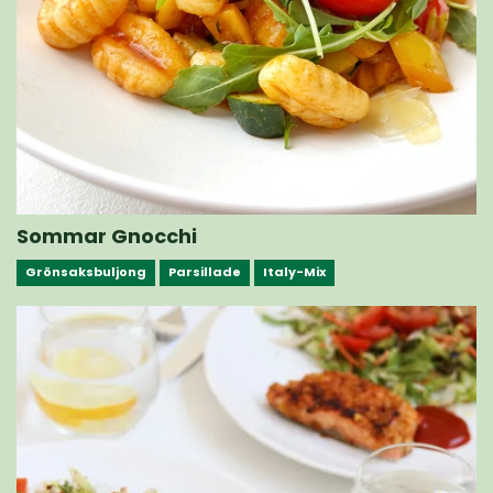
Sommar Gnocchi
Grönsaksbuljong
Parsillade
Italy-Mix