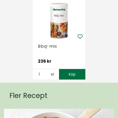
Bbq-mix
236 kr
st
Köp
Fler Recept