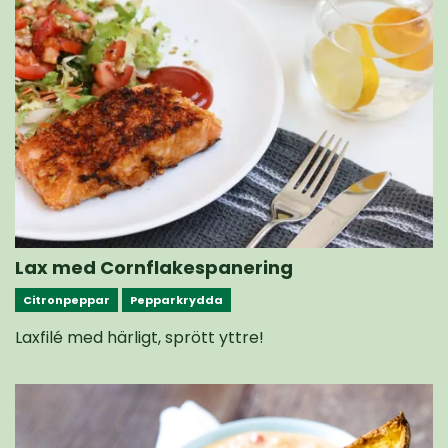
Lax med Cornflakespanering
Citronpeppar
Pepparkrydda
Laxfilé med härligt, sprött yttre!