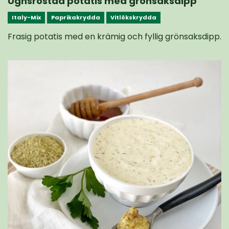
Ugnsrostad potatis med grönsaksdipp
Italy-Mix
Paprikakrydda
Vitlökskrydda
Frasig potatis med en krämig och fyllig grönsaksdipp.