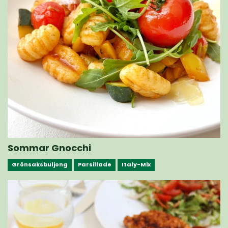
Sommar Gnocchi
Grönsaksbuljong
Parsillade
Italy-Mix