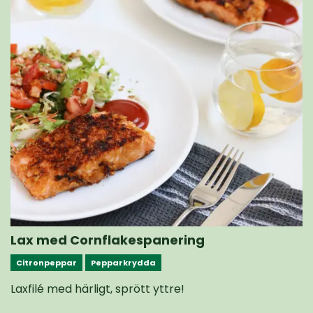
Lax med Cornflakespanering
Citronpeppar
Pepparkrydda
Laxfilé med härligt, sprött yttre!