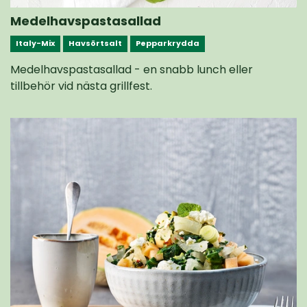
Medelhavspastasallad
Italy-Mix
Havsörtsalt
Pepparkrydda
Medelhavspastasallad - en snabb lunch eller
tillbehör vid nästa grillfest.