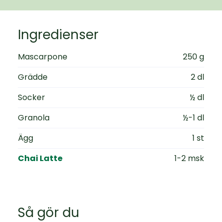
Ingredienser
Mascarpone
250 g
Grädde
2 dl
Socker
½ dl
Granola
½-1 dl
Ägg
1 st
Chai Latte
1-2 msk
Så gör du