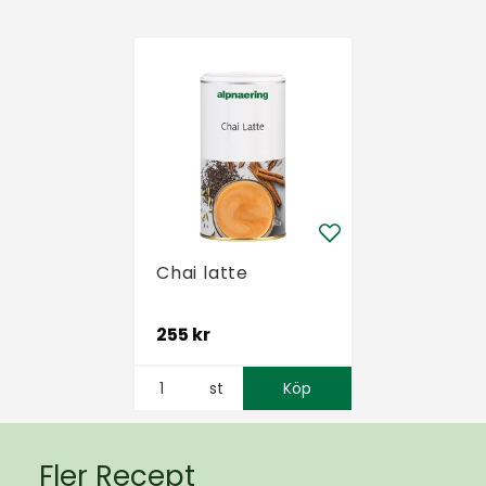
Chai latte
255 kr
st
Köp
Fler Recept