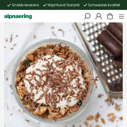
Snabb leverans
Nöjd Kund Garanti
Schweizisk kvalitet