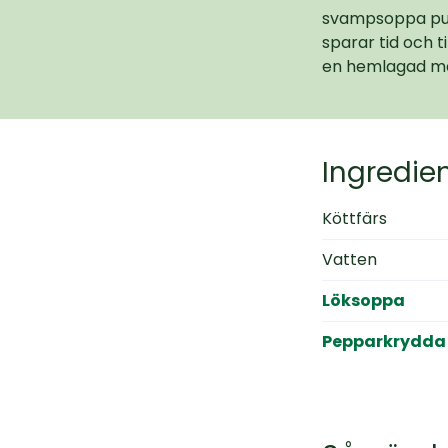
svampsoppa pulv
sparar tid och t
en hemlagad mål
Ingredie
Köttfärs
Vatten
Löksoppa
Pepparkrydda