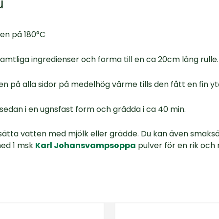
u
nen på 180°C
amtliga ingredienser och forma till en ca 20cm lång rulle.
len på alla sidor på medelhög värme tills den fått en fin yt
sedan i en ugnsfast form och grädda i ca 40 min.
ätta vatten med mjölk eller grädde. Du kan även smaksä
med 1 msk
Karl Johansvampsoppa
pulver för en rik och