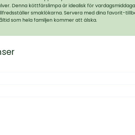
er. Denna köttfärslimpa är idealisk för vardagsmiddaga
illfredsställer smaklökarna. Servera med dina favorit-till
tid som hela familjen kommer att älska.
nser