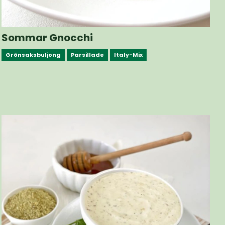
Sommar Gnocchi
Grönsaksbuljong
Parsillade
Italy-Mix