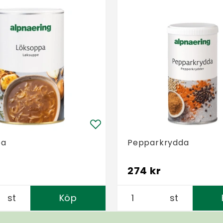
pa
Pepparkrydda
274 kr
st
Köp
st