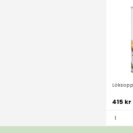
Löksop
415 kr