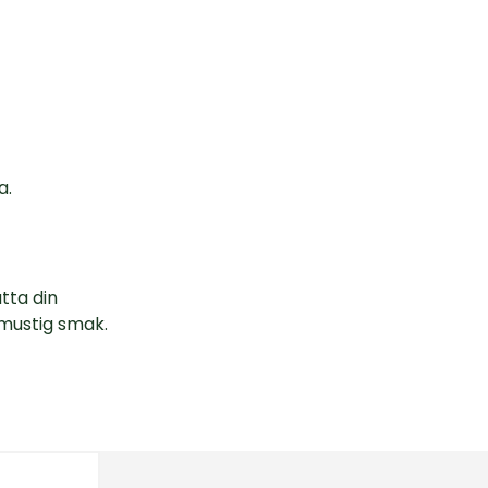
a.
tta din
 mustig smak.