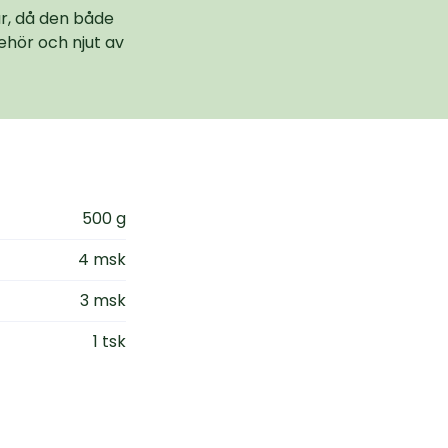
r, då den både
behör och njut av
500 g
4 msk
3 msk
1 tsk