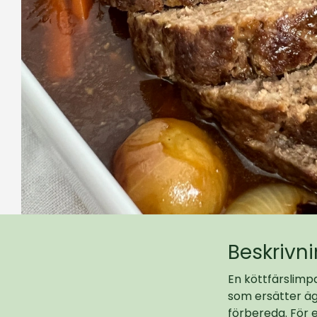
Beskrivn
En köttfärslimp
som ersätter äg
förbereda. För 