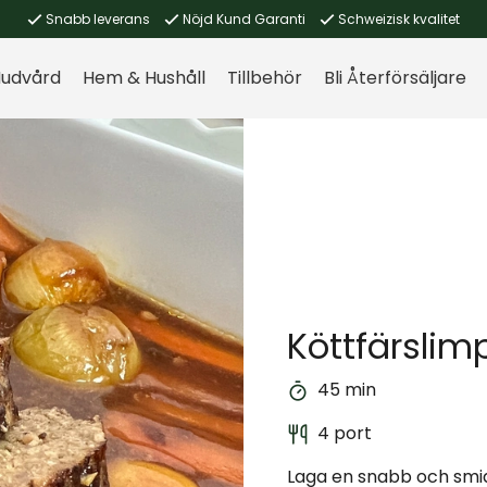
Snabb leverans
Nöjd Kund Garanti
Schweizisk kvalitet
udvård
Hem & Hushåll
Tillbehör
Bli Återförsäljare
Köttfärslim
45 min
4 port
Laga en snabb och smid