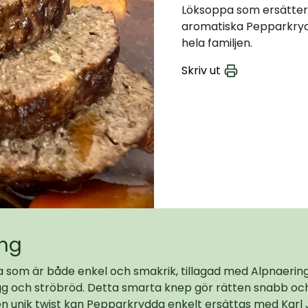
Löksoppa som ersätter
aromatiska Pepparkrydd
hela familjen.
Skriv ut
ing
a som är både enkel och smakrik, tillagad med Alpnaeri
g och ströbröd. Detta smarta knep gör rätten snabb och
en unik twist kan Pepparkrydda enkelt ersättas med Karl