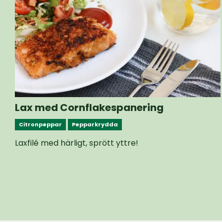
Lax med Cornflakespanering
Citronpeppar
Pepparkrydda
Laxfilé med härligt, sprött yttre!