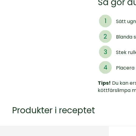
Så gör d
Sätt ug
Blanda s
Stek rul
Placera 
Tips!
Du kan ers
köttfärslimpa 
Produkter i receptet