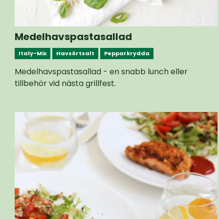
Medelhavspastasallad
Italy-Mix
Havsörtsalt
Pepparkrydda
Medelhavspastasallad - en snabb lunch eller
tillbehör vid nästa grillfest.