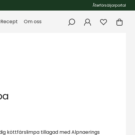
Återförsäljarportal
Recept
Om oss
pa
ig köttfärslimpa tillagad med Alpnaerings