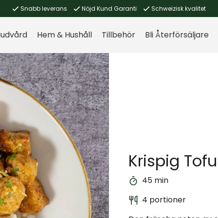
Snabb leverans
Nöjd Kund Garanti
Schweizisk kvalitet
udvård
Hem & Hushåll
Tillbehör
Bli Återförsäljare
Krispig Tofu
45 min
4 portioner