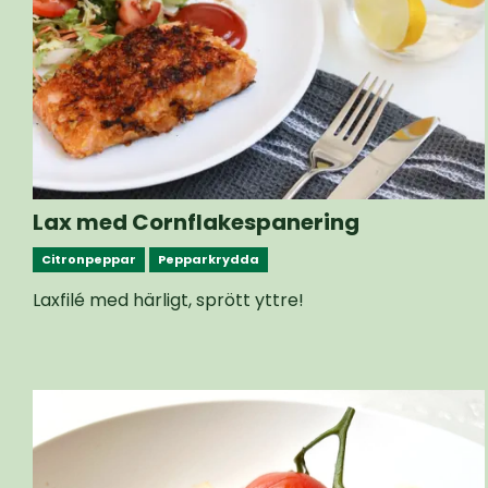
Lax med Cornflakespanering
Citronpeppar
Pepparkrydda
Laxfilé med härligt, sprött yttre!