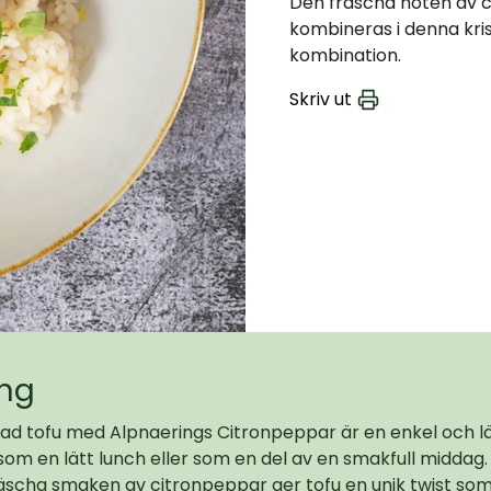
Den fräscha noten av c
kombineras i denna kri
kombination.
Skriv ut
ing
kad tofu med Alpnaerings Citronpeppar är en enkel och l
som en lätt lunch eller som en del av en smakfull middag.
äscha smaken av citronpeppar ger tofu en unik twist s