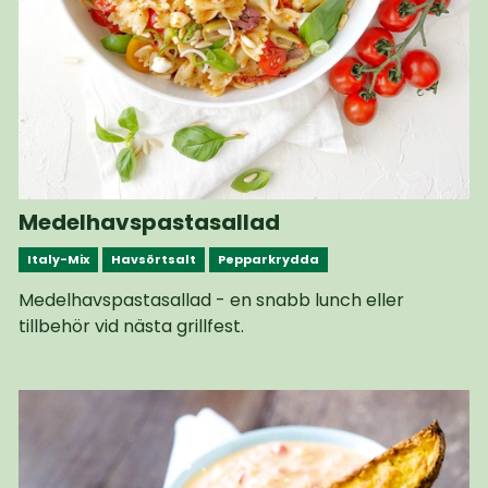
Medelhavspastasallad
Italy-Mix
Havsörtsalt
Pepparkrydda
Medelhavspastasallad - en snabb lunch eller
tillbehör vid nästa grillfest.