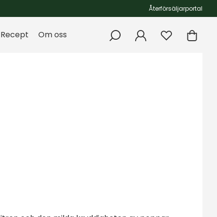
Återförsäljarportal
Recept
Om oss