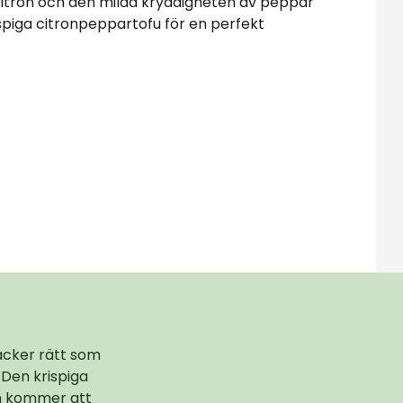
itron och den milda kryddigheten av peppar
spiga citronpeppartofu för en perfekt
äcker rätt som
 Den krispiga
om kommer att