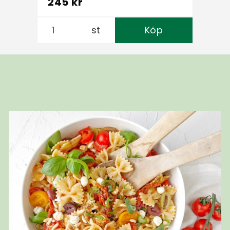
245 kr
st
Köp