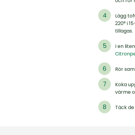
och rör 
Lägg to
220° i 1
tillagas.
I en lite
Citronp
Rör samm
Koka upp
värme oc
Täck de 