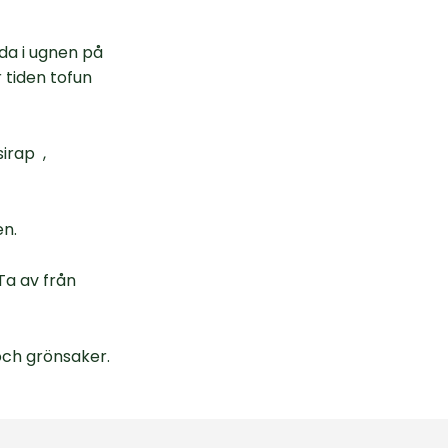
da i ugnen på
r tiden tofun
sirap ,
en.
 Ta av från
och grönsaker.