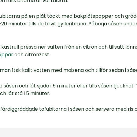
om tills bitarna är väl täckta.
fubitarna på en plåt täckt med bakplåtspapper och gräd
5-20 minuter tills de blivit gyllenbruna. Påbörja såsen unde
n kastrull pressa ner saften från en citron och tillsätt lönn
eppar
och citronzest.
an 1tsk kallt vatten med maizena och tillför sedan i sås
 såsen och låt sjuda i 5 minuter eller tills såsen tjocknat.
h låt stå i 5 minuter.
färdiggräddade tofubitarna i såsen och servera med ris 