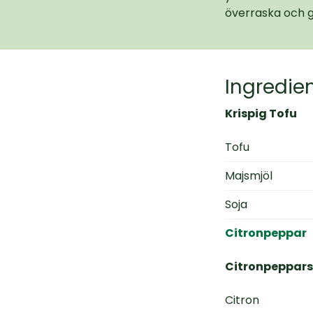
överraska och g
Ingredie
Krispig Tofu
Tofu
Majsmjöl
Soja
Citronpeppar
Citronpeppar
Citron