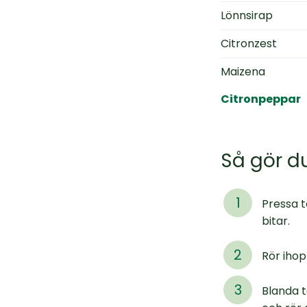
Lönnsirap
Citronzest
Maizena
Citronpeppar
Så gör d
Pressa t
bitar.
Rör iho
Blanda t