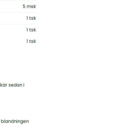
5 msk
1 tsk
1 tsk
1 tsk
kär sedan i
r-blandningen