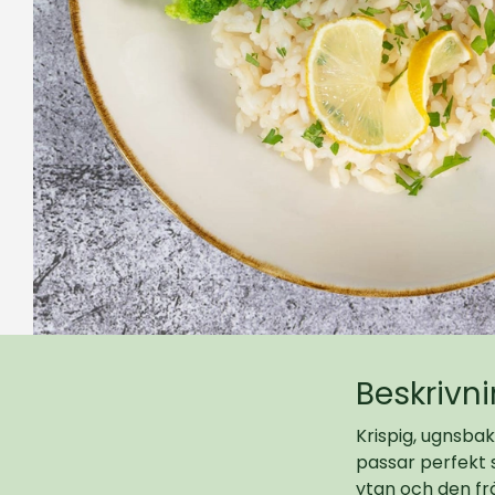
Beskrivn
Krispig, ugnsba
passar perfekt 
ytan och den fr