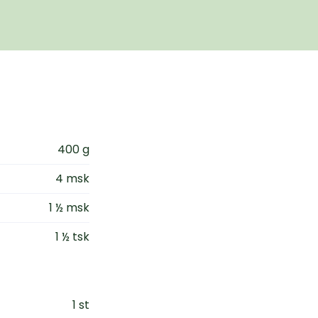
400 g
4 msk
1 ½ msk
1 ½ tsk
1 st