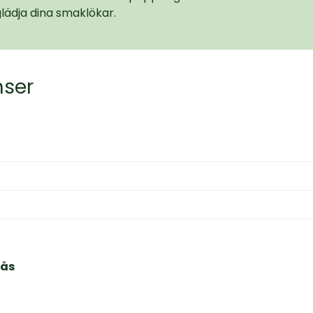
lädja dina smaklökar.
nser
sås